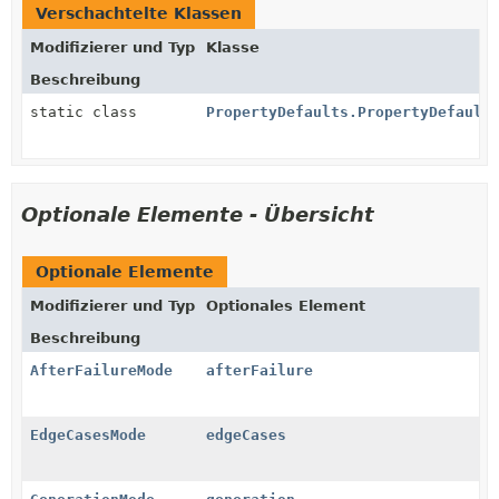
Verschachtelte Klassen
Modifizierer und Typ
Klasse
Beschreibung
static class
PropertyDefaults.PropertyDefault
Optionale Elemente - Übersicht
Optionale Elemente
Modifizierer und Typ
Optionales Element
Beschreibung
AfterFailureMode
afterFailure
EdgeCasesMode
edgeCases