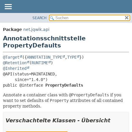
SEARCH
ÜBERBLICK
ÜBERSICHT:
FELD
PACKAGE
Package
net.jqwik.api
ERFORDERLICH
KLASSE
Annotationsschnittstelle
OPTIONAL
BAUM
PropertyDefaults
INDEX
DETAILS:
@Target
({
ANNOTATION_TYPE
,
TYPE
HILFE
FELD
@Retention
(
RUNTIME
@Inherited
ELEMENT
@API(status=MAINTAINED,

public @interface 
PropertyDefaults
Annotate a container class with
@PropertyDefaults
if you
want to set defaults of
Property
attributes of all contained
property methods.
Verschachtelte Klassen - Übersicht