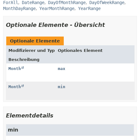
ForAll
DateRange
DayOfMonthRange
DayOfWeekRange
MonthDayRange
YearMonthRange
YearRange
Optionale Elemente - Übersicht
Optionale Elemente
Modifizierer und Typ
Optionales Element
Beschreibung
Month
max
Month
min
Elementdetails
min