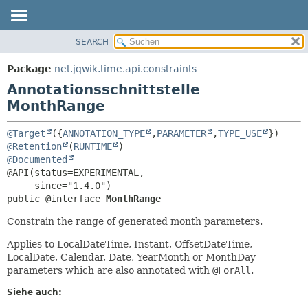
SEARCH
ÜBERBLICK
ÜBERSICHT:
FELD
PACKAGE
Package
net.jqwik.time.api.constraints
ERFORDERLICH
KLASSE
Annotationsschnittstelle
OPTIONAL
BAUM
MonthRange
INDEX
DETAILS:
@Target
({
ANNOTATION_TYPE
,
PARAMETER
,
TYPE_USE
HILFE
FELD
@Retention
(
RUNTIME
@Documented
ELEMENT
@API(status=EXPERIMENTAL,

public @interface 
MonthRange
Constrain the range of generated month parameters.
Applies to LocalDateTime, Instant, OffsetDateTime,
LocalDate, Calendar, Date, YearMonth or MonthDay
parameters which are also annotated with
@ForAll
.
Siehe auch: