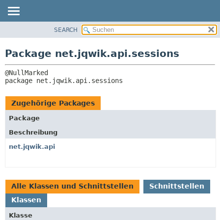
SEARCH
ÜBERBLICK
PACKAGE:
BESCHREIBUNG
PACKAGE
Package net.jqwik.api.sessions
ZUGEHÖRIGE PACKAGES
KLASSE
KLASSEN UND
BAUM
SCHNITTSTELLEN
package 
net.jqwik.api.sessions
INDEX
HILFE
Zugehörige Packages
Package
Beschreibung
net.jqwik.api
Alle Klassen und Schnittstellen
Schnittstellen
Klassen
Klasse