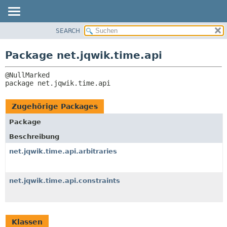
SEARCH
ÜBERBLICK
PACKAGE:
BESCHREIBUNG
PACKAGE
Package net.jqwik.time.api
ZUGEHÖRIGE PACKAGES
KLASSE
KLASSEN UND
BAUM
SCHNITTSTELLEN
package 
net.jqwik.time.api
INDEX
HILFE
Zugehörige Packages
Package
Beschreibung
net.jqwik.time.api.arbitraries
net.jqwik.time.api.constraints
Klassen