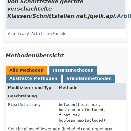
Von Schnittstelle geerbte
verschachtelte
Klassen/Schnittstellen net.jqwik.api.
Arbi
Arbitrary.ArbitraryFacade
Methodenübersicht
Alle Methoden
Instanzmethoden
Abstrakte Methoden
Standardmethoden
Modifizierer und Typ
Methode
Beschreibung
FloatArbitrary
between
(float min,
boolean minIncluded,
float max,
boolean maxIncluded)
Set the allowed lower
min
(included) and upper
max