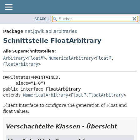
SEARCH
ÜBERBLICK
ÜBERSICHT:
VERSCHACHTELT
PACKAGE
Package
net.jqwik.api.arbitraries
FELD
KLASSE
Schnittstelle FloatArbitrary
KONSTRUKTOR
BAUM
Alle Superschnittstellen:
METHODE
INDEX
Arbitrary
<
Float
>
,
NumericalArbitrary
<
Float
,
HILFE
FloatArbitrary
>
DETAILS:
FELD
@API(status=MAINTAINED,

KONSTRUKTOR
public interface 
FloatArbitrary
METHODE
extends 
NumericalArbitrary
<
Float
,
FloatArbitrary
>
Fluent interface to configure the generation of Float and
float values.
Verschachtelte Klassen - Übersicht