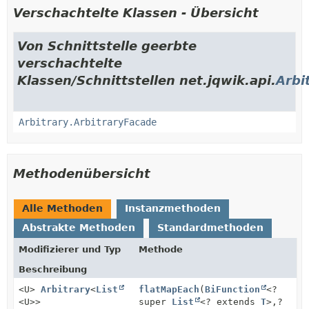
Verschachtelte Klassen - Übersicht
Von Schnittstelle geerbte
verschachtelte
Klassen/Schnittstellen net.jqwik.api.
Arbi
Arbitrary.ArbitraryFacade
Methodenübersicht
Alle Methoden
Instanzmethoden
Abstrakte Methoden
Standardmethoden
Modifizierer und Typ
Methode
Beschreibung
<U>
Arbitrary
<
List
flatMapEach
(
BiFunction
<?
<U>>
super
List
<? extends
T
>,
?