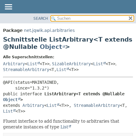
SEARCH
ÜBERBLICK
ÜBERSICHT:
VERSCHACHTELT
PACKAGE
Package
net.jqwik.api.arbitraries
FELD
KLASSE
Schnittstelle ListArbitrary<T extends
KONSTRUKTOR
BAUM
@Nullable
Object
>
METHODE
INDEX
Alle Superschnittstellen:
HILFE
DETAILS:
Arbitrary
<
List
<T>>
,
SizableArbitrary
<
List
<T>>
,
StreamableArbitrary
<T,
List
<T>>
FELD
KONSTRUKTOR
@API(status=MAINTAINED,

METHODE
public interface 
ListArbitrary<T extends @Nullable 
Object
>
extends 
Arbitrary
<
List
<T>>, 
StreamableArbitrary
<T,
List
<T>>
Fluent interface to add functionality to arbitraries that
generate instances of type
List