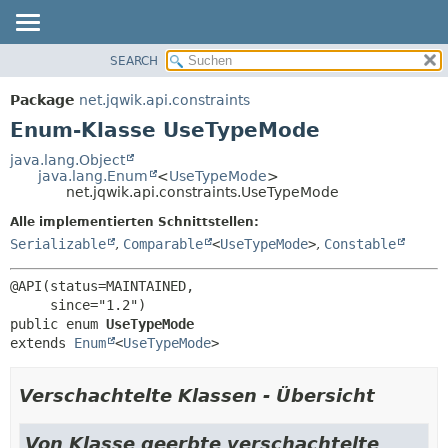
SEARCH
ÜBERBLICK
ÜBERSICHT:
VERSCHACHTELT
PACKAGE
Package
net.jqwik.api.constraints
ENUM-KONSTANTEN
KLASSE
Enum-Klasse UseTypeMode
FELD
BAUM
java.lang.Object
METHODE
java.lang.Enum
<
UseTypeMode
>
INDEX
net.jqwik.api.constraints.UseTypeMode
HILFE
DETAILS:
Alle implementierten Schnittstellen:
ENUM-KONSTANTEN
Serializable
,
Comparable
<
UseTypeMode
>
,
Constable
FELD
@API(status=MAINTAINED,

METHODE
public enum 
UseTypeMode
extends 
Enum
<
UseTypeMode
>
Verschachtelte Klassen - Übersicht
Von Klasse geerbte verschachtelte