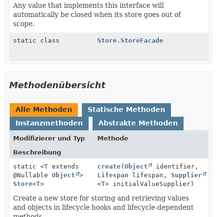
Any value that implements this interface will
automatically be closed when its store goes out of
scope.
static class
Store.StoreFacade
Methodenübersicht
Alle Methoden
Statische Methoden
Instanzmethoden
Abstrakte Methoden
Modifizierer und Typ
Methode
Beschreibung
static <T extends
create
(
Object
identifier,
@Nullable
Object
>
Lifespan
lifespan,
Supplier
Store
<T>
<T> initialValueSupplier)
Create a new store for storing and retrieving values
and objects in lifecycle hooks and lifecycle-dependent
methods.