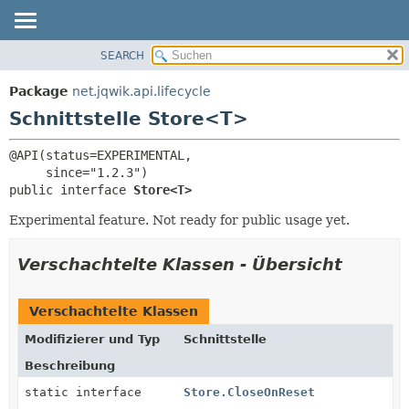
SEARCH
ÜBERBLICK
ÜBERSICHT:
VERSCHACHTELT
PACKAGE
Package
net.jqwik.api.lifecycle
FELD
KLASSE
Schnittstelle Store<T>
KONSTRUKTOR
BAUM
@API(status=EXPERIMENTAL,

METHODE
INDEX
HILFE
public interface 
Store<T>
DETAILS:
FELD
Experimental feature. Not ready for public usage yet.
KONSTRUKTOR
Verschachtelte Klassen - Übersicht
METHODE
Verschachtelte Klassen
Modifizierer und Typ
Schnittstelle
Beschreibung
static interface
Store.CloseOnReset